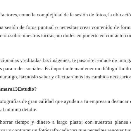
ctores, como la complejidad de la sesión de fotos, la ubicación 
a sesión de fotos puntual o necesitas crear contenido de forma
ción sobre nuestras tarifas, no dudes en ponerte en contacto co
cionadas y editadas las imágenes, te pasaré el enlace de una g
 para redes sociales. Es importante mantener un diálogo fluido 
biar algo, háznoslo saber y efectuaremos los cambios necesarios 
 Camara13Estudio?
tografías de gran calidad que ayuden a tu empresa a destacar 
al mínimo detalle.
horrar tiempo y dinero a largo plazo; con nuestros planes
scar y contratar un fotógrafo cada vez que necesites renovar tu